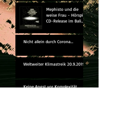
Mephisto und die
weise Frau - Hörspiel
CD-Release im Bali
Kino
Nicht allein durch Corona...
Weltweiter Klimastreik 20.9.2019
Keine Angst vor Komplexität
Sorry, aber ihr seid spät dran
Zeit für die Anklagebank ...