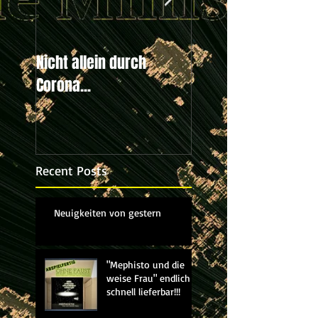
Nicht allein durch
Weltweiter Klimastr
Corona...
20.9.2019
Recent Posts
Neuigkeiten von gestern
"Mephisto und die
weise Frau" endlich
schnell lieferbar!!!