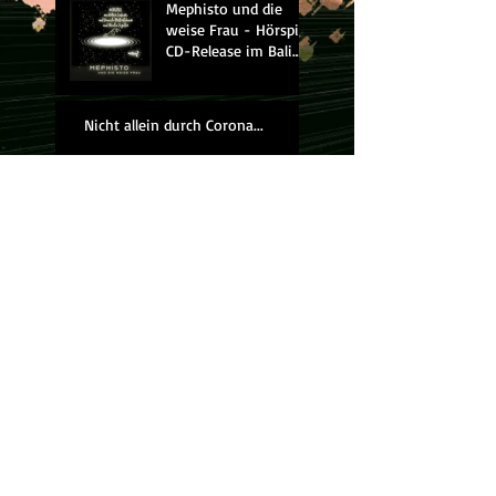
Mephisto und die
weise Frau - Hörspiel
CD-Release im Bali
Kino
Nicht allein durch Corona...
Weltweiter Klimastreik 20.9.2019
Keine Angst vor Komplexität
Sorry, aber ihr seid spät dran
Zeit für die Anklagebank ...