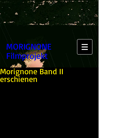
MORIGNONE
Filmprojekt
Morignone Band II
erschienen