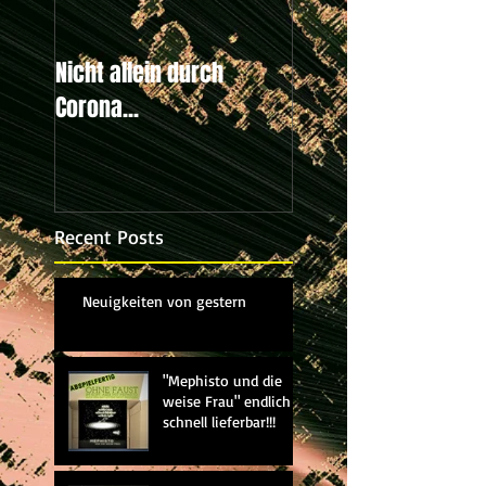
Nicht allein durch
Weltweiter Klimastr
Corona...
20.9.2019
Recent Posts
Neuigkeiten von gestern
"Mephisto und die
weise Frau" endlich
schnell lieferbar!!!